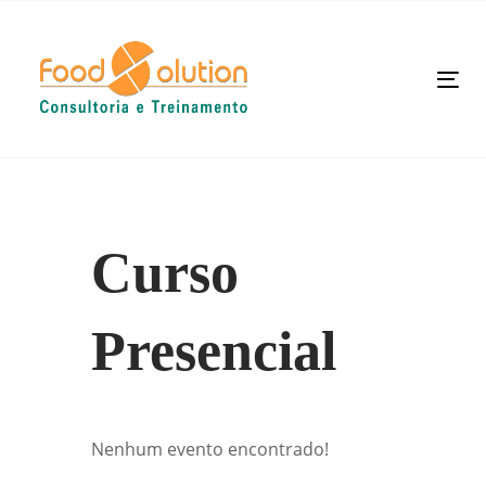
Skip
Skip
links
to
primary
Tog
navigation
nav
Skip
to
content
Curso
Presencial
Nenhum evento encontrado!